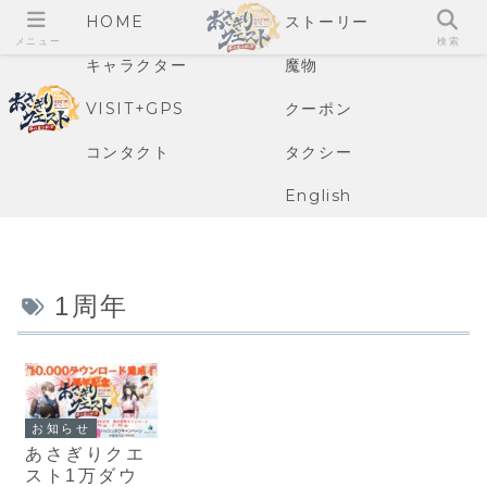
HOME
ストーリー
メニュー
検索
キャラクター
魔物
VISIT+GPS
クーポン
コンタクト
タクシー
English
1周年
お知らせ
あさぎりクエ
スト1万ダウ